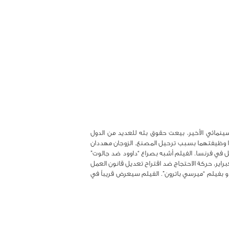
ينمائي الأخير، بيعت حقوق بثه للعديد من الدول
قدا وظيفتهما بسبب ترحيل المصنع. الزوجان مهددان
ل في فرنسا. الفيلم أشبه بصراع “داوود ضد جالوت”
راير، حركة الاحتجاج ضد اقتراح تعديل قانون العمل
دو بفيلم “ميرسي باترون”. الفيلم سيعرض قريباً في