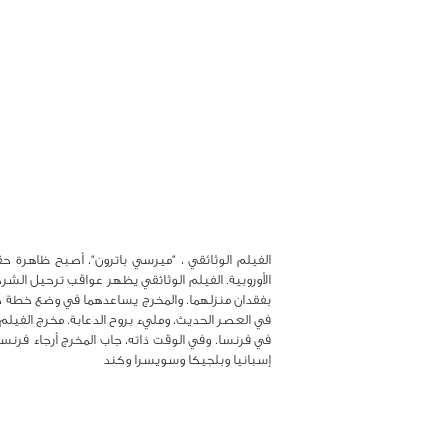
الفيلم الوثائقي ، “ميرسي باترون“، أصبح ظاهرة 
الأوروبية. الفيلم الوثائقي يظهر عواقب ترحيل الش
بفقدان منزلهما. والمخرج يساعدهما في وضع خطة حيز
في العصر الحديث، ومليء بروح الدعابة. مخرج الفيلم
في فرنسا. وفي الوقت ذاته، جاب المخرج أرجاء فرنسا
إسبانيا وبلجيكا وسويسرا وكند