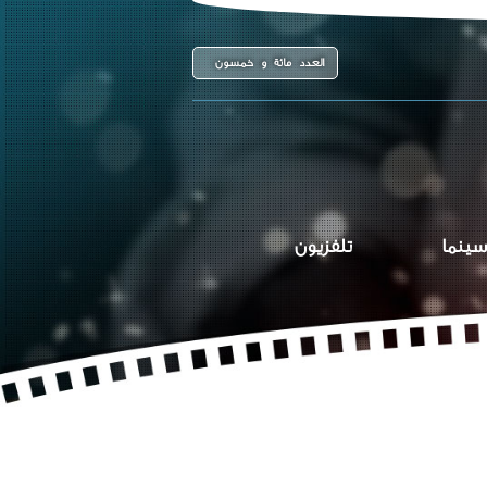
العدد مائة و خمسون
سينما
تلفزيون