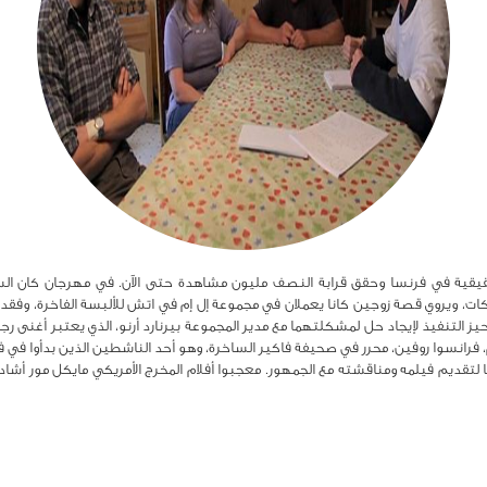
حقيقية في فرنسا وحقق قرابة النصف مليون مشاهدة حتى الآن. في مهرجان كان الس
ركات، ويروي قصة زوجين كانا يعملان في مجموعة إل إم في اتش للألبسة الفاخرة، وف
 التنفيذ لإيجاد حل لمشكلتهما مع مدير المجموعة بيرنارد أرنو، الذي يعتبر أغنى رج
، فرانسوا روفين، محرر في صحيفة فاكير الساخرة، وهو أحد الناشطين الذين بدأوا في فب
 لتقديم فيلمه ومناقشته مع الجمهور. معجبوا أفلام المخرج الأمريكي مايكل مور أشا