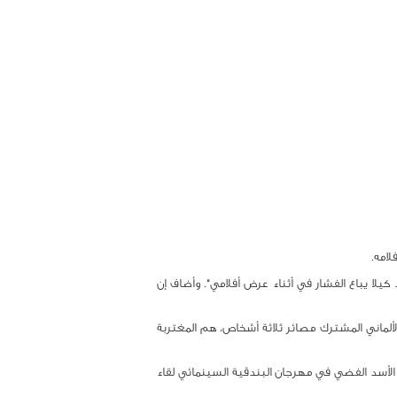
لامه.
ا يباع الفشار في أثناء عرض أفلامي". وأضاف إن
ي الألماني المشترك مصائر ثلاثة أشخاص، هم المغتربة
ي الروسي المعروف أندريه كونتشسالوفسكي البالغ من العمر 78 عاما سبق له أن حاز عام 2013 وعام 2016 جائزتي الأسد الفضي في مهرجان البندقية السينمائي لقاء