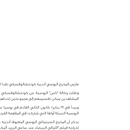
مارس المخرج الروسي أندريه كونتشالوفسكي نقدا لاذع
ونقلت وكالة "تاس" الروسية عن كونتشالوفسكي قول
المشاهدين يمكن تقسيمهم إلى مجموعتين إحداهما مم
ويبدأ في 19 يناير/ كانون الثاني القادم 
الروسية النبيلة أولغا التي شاركت في المقاومة الفرن
إخراجه فيلم "الليالي البيضاء عند ساعي البريد أليك