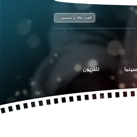
العدد مائة و خمسون
سينما
تلفزيون