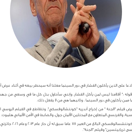
ا على الذين يأكلون الفشار في دور السينما معلنا أنه سيحظر بيعه في أثناء عرض أف
ه :" أفلامنا ليس لمن يأكل الفشار. وإنني سأحاول بذل كل ما في وسعي من جهد كيل
ن يأكلون في دور السينما ، وثانيهما هي من لا يفعل ذلك.
في روسيا عرض فيلم "الجنة " من إخراج أندريه "كونتشالوفسكي". وتتقاطع في الفيلم الروس
سية، والفرنسي المتعاون مع المحتلين الألمان جول، والضابط في الأمن الألماني هلموت.
يذكر أن المخرج السينمائ
سي تريابيتسين" وفيلم "الجنة".