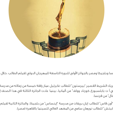
حريك الشريط القصير “بيرستون” للطالب غابرئيل عمار رفقة خمسة من زملائه من مدرسة
ت بابلسبورغ كورناد وولف” من ألمانيا، بينما عادت الجائزة الثالثة في هذا الصنف
ال” من فرنسا.
“أون فاس” للطالب إيان بريفات من مدرسة “إينساس” من بلجيكا، والجائزة الثانية لفيلم
 “سكيتش” للطالب نورهان سامي من المعهد العالي للسينما بالقاهرة (مصر).