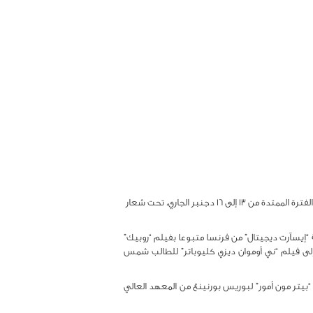
أعلن مساء الجمعة بالدار البيضاء عن فوز كل من فرنسا وبلجيكا ومصر بالجوائز الأولى للدورة التاسعة للمهرجان الدولي لفيلم الطالب، خلال الفترة الممتدة من 13 إلى 16 دجنبر الجاري، تحت شعار
 “إيسآرت ديجيتال” من فرنسا متبوعا بفيلم “روبيك”
 إلى فيلم “ني أوموان ديزي كليوباتر” للطالب شمس
 “بيتر مون أمور” لبوريس بورنينغ من المعهد العالي