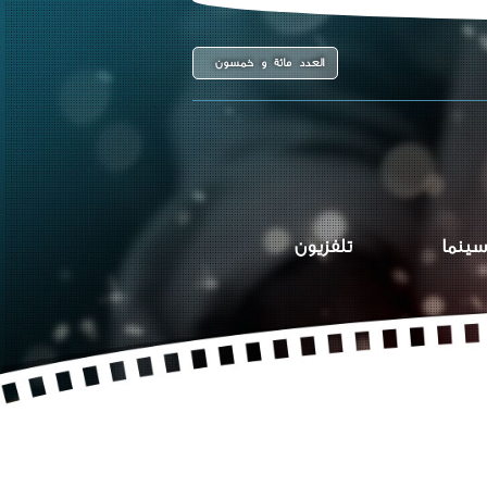
العدد مائة و خمسون
سينما
تلفزيون