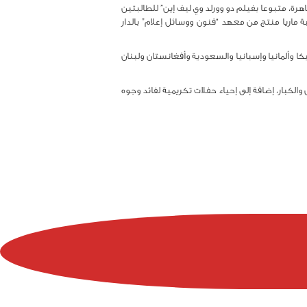
هرة، متبوعا بفيلم دو وورلد وي ليف إين” للطالبتين
ة ماريا منتج من معهد “فنون ووسائل إعلام” بالدار
تخصصة من مصر وفرنسا وبلجيكا وألمانيا وإسبانيا والسعودية وأفغانستان ولبنان
لكبار، إضافة إلى إحياء حفلات تكريمية لفائد وجوه