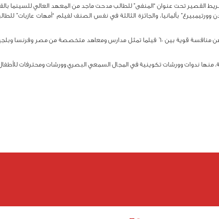
الشريط القصير تحت عنوان “المنفى” للطالب مدحت ماجد من المعهد العالي للسينما بالقا
ورتيمبيرغ” بألمانيا، والجائزة الثالثة في نفس الصنف لفيلم “أمهات عازبات” للطالب
وشهدت هذه الدورة التي نظمتها جمعية فنون ومهن منافسة قوية بين 60 فيلما تمثل مدارس ومعاهد م
، منها ندوات وورشات تكوينية في المجال السمعي البصري وورشات ومحترفات للأطفال وا