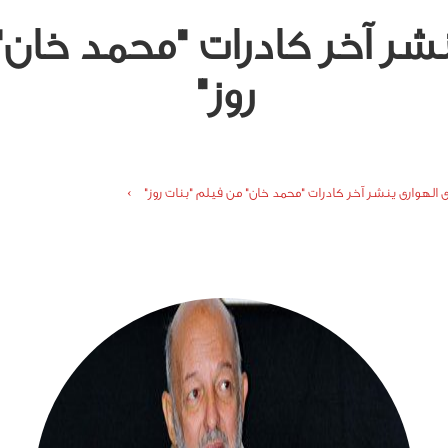
شر آخر كادرات "محمد خان"
روز"
الهوارى ينشر آخر كادرات "محمد خان" من فيلم "بنات روز" ›