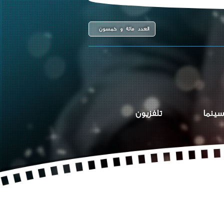
العدد مائة و خمسون
سينما
تلفزيون