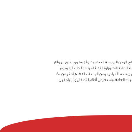
 أثناء تحقيق برنامج نشر السينما في المدن الروسية الصغيرة، وفق ما ورد على الموقع
لك أطلقت وزارة الثقافة برنامجاً خاصاً بترميم
وتشييد دور للسينما في النقاط المأهولة الصغيرة في هذا العام، الذي أعلن عاماً للسينما في روسيا، وخصص ما يعادل 32 مليون دولار لتحقيق هذه الأغراض، ومن المخطط له فتح أكثر من 400
بات العامة، وستعرض أفلام للأطفال والمراهقين،