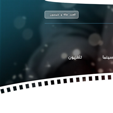
العدد مائة و خمسون
سينما
تلفزيون