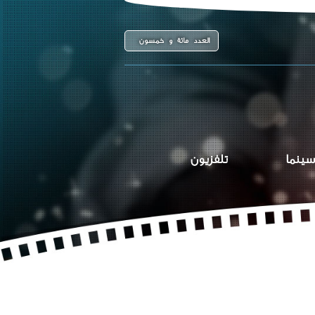
العدد مائة و خمسون
سينما
تلفزيون