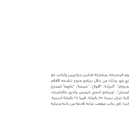
لمخصصة للرسوم المتحركة، بمشاركة فنانين جزائريين وأجانب مع
وزو، وذلك من خلال برنامج منوع تتقدمه الأفلام
وزام”، “البراءة”، “أقوال”، “خمسة”، “كاروما” للمخرج
تلمسان”، “ويرنامج أنسي كيجس وأخرى كالكليبات
والومضات الإشهارية وغيرها. وقال محافظ الفعالية معطوب إيفاز في مؤتمر صحفي للإعلان عن التظاهرة: إنّ المشاركة الجزائرية في الفعالية تمثل نسبة 75 بالمائة، فيما 25 بالمائة أجنبية،
دا، إلى جانب مواهب شابة قادمة من باتنة وعنابة