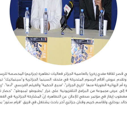
 من 28 إلي 31 ديسمبر الجاري في قصر ثقافة مفدي زكريا بالعاصمة الجزائر فعاليات تظاهرة (جزانيم) ا
تقدم عروض أفلام الرسوم المتحركة في متحف السينما الجزائرية و”سينماتيك” تيزي 
أم الروائية الطويلة منها “تاريخ الجزائر”، “منبع الحكمة” والفيلم الفرنسي “آدما”، “زيم 
 إلى عرض مجموعة من البرامج التلفزيونية على غرار “بطبوطو لمبوطو”، “حصار 
لد بوخاري، ولقاسم كريم وفنان جزائري آخر باحث يشتغل في فريق “فرام ستور” بكن