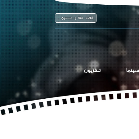
العدد مائة و خمسون
سينما
تلفزيون