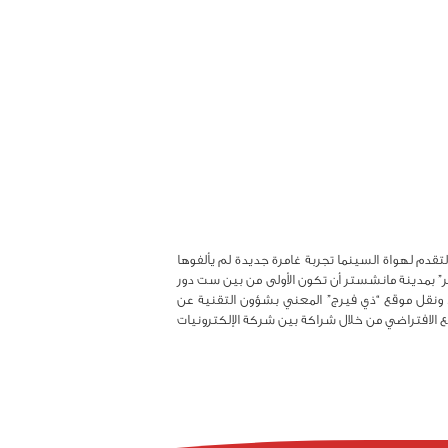
دم تقنية الواقع الافتراضي لتقدم لهواة السينما تجربة غامرة جديدة لم يألفوها
ر” بمدينة مانشستر أن تكون الأولى من بين ست دور
 الحالية تقديمه. ونقل موقع “ذي فيرج” المعني بشؤون التقنية عن
ر التجريبي في مانشستر مطلع العام 2017”. وتم وضع تصور مراكز الواقع الافتراضي من خلال شراكة بين شركة الإلكترونيات