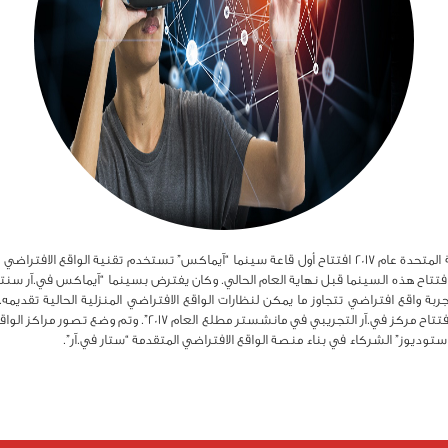
..من المتوقع أن تشهد مدينة مانشستر في المملكة المتحدة عام 2017 افتتاح أول قاعة سينما “آيماكس” تستخ
تتاح هذه السينما قبل نهاية العام الحالي. وكان يفترض بسينما “آيماكس في.آر سنت
 كان مقررا إطلاقها في 2016 لتقدم تجربة واقع افتراضي تتجاوز ما يمكن لنظارات الواقع الافتراضي المنزلية
متحدث باسم شركة آيماكس الكندية، قوله “يُتوقع افتتاح مركز في.آ
 ستوديوز” الشركاء في بناء منصة الواقع الافتراضي المتقدمة “ستار في.آر”.