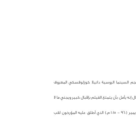
نجم السينما الروسية دانيلا كوزلوفسكي المعروف
إنه يأمل بأن يتمتع الفيلم بإقبال كبير ويجني ما لا
يذكر أن فيلم "فايكنغ" استوحى موضوعه من الأسفار الروسية القديمة "قصة الأزمة القديمة " ، وإنه يروي سيرة حياة الأمير المعظم فلاديمير (960 - 1015 م.) الذي أطلق عليه المؤرخون لقب