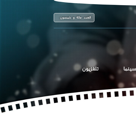
العدد مائة و خمسون
سينما
تلفزيون