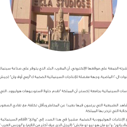
شرته الجمعة على موقعها الإلكتروني، أن المغرب، البلد الذي يتوفر على صناعة سينمائ
وأوضحت القناة الأمريكية أن المغرب أصبح، خلال السنوات ال20 الماضية، وجهة مفضلة للإنتاجات السينمائية الضخمة ك
راسات السينمائية بجامعة إكستر، أن المملكة "تقدم حلولا لاستوديوهات هوليوود، ال
اهد الطبيعية التي يرغبون فيها بعيدا عن المخاطر وبأقل تكلفة، مع تفادي الصعو
لابة التي تزخر بها المملكة.
الإنتاجات الهوليوودية الضخمة، مشيرا في هذا الصدد إلى "روائع" الأفلام السينمائية ال
دياتور"، و"دو مان هو نيو تو ماتش" (الرجل الذي عرف أكثر من اللازم)، و"لورنس العرب ".