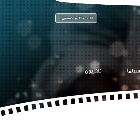
العدد مائة و خمسون
سينما
تلفزيون