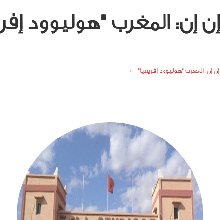
 إن: المغرب "هوليوود إفري
ن إن: المغرب "هوليوود إفريقيا" ›