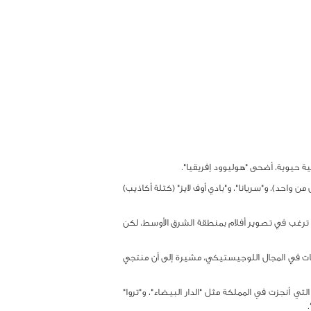
ية حيوية، أضحى "هوليوود إفريقيا".
"أرمي أوف وان" (جيش من واحد)، و"سريانا"، و"بادي أوف لايز" (كتلة أكاذيب)
تي ترغب في تصوير أفلام بمنطقة الشرق الأوسط، لكن
بات في المجال اللوجيستيكي، مشيرة إلى أن منتجي
تي أنجزت في المملكة مثل "الدار البيضاء"، و"تروا"