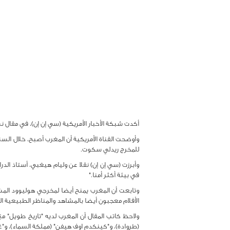
أكدت شبكة الأخبار الأمريكية (سي إن إن)، في مقال ن
للمخرج ريدلي سكوت.
وأبرزت (سي إن إن) نقلا عن وليام هيغبي، أستاذ الد
في بيئة أكثر أمنا."
وتابعت أن المغرب يمنح أيضا لمخرجي هوليوود المش
الأفلام معجبون أيضا بالمشاهد والمناظر الطبيعية الخ
ولاحظ كاتب المقال أن المغرب لديه "تاريخ طويل" مع 
(طروادة)، و"كينكدم اوف هيفن" (مملكة السماء)، و"غلا