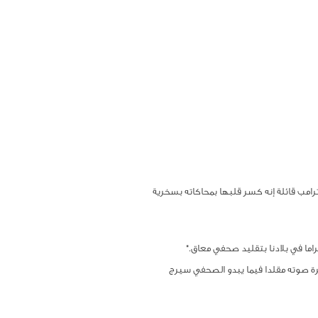
امب قائلة إنه كسر قلبها بمحاكاته بسخرية
اما في بلادنا بتقليد صحفي معاق."
شاح ترامب بذراعيه وغير نبرة صوته مقلدا فيما يبدو الصحفي سيرج