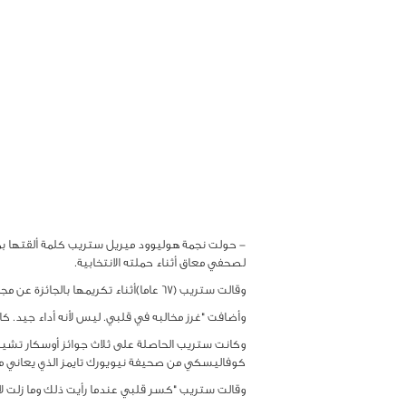
- حولت نجمة هوليوود ميريل ستريب كلمة ألقتها بم
لصحفي معاق أثناء حملته الانتخابية.
وقالت ستريب (67 عاما)أثناء تكريمها بالجائزة عن مجمل أعمالها مساء الأحد "كان هناك أداء واحد هذا العام أصابني بالذهول."
وأضافت "غرز مخالبه في قلبي. ليس لأنه أداء جيد. ك
كوفاليسكي من صحيفة نيويورك تايمز الذي يعاني م
وقالت ستريب "كسر قلبي عندما رأيت ذلك وما زلت لا 