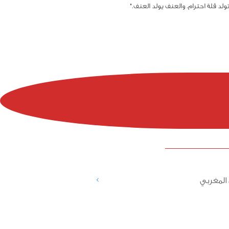
لد قلة احترام. والعنف يولد العنف."
>
المغربي