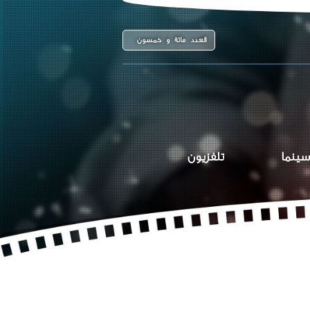
العدد مائة و خمسون
سينما
تلفزيون