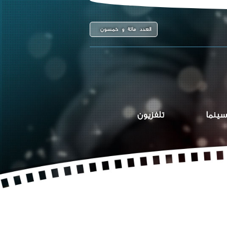
العدد مائة و خمسون
سينما
تلفزيون