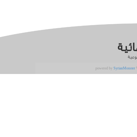
ئية
وعية
powered by
SyrianMonster
W