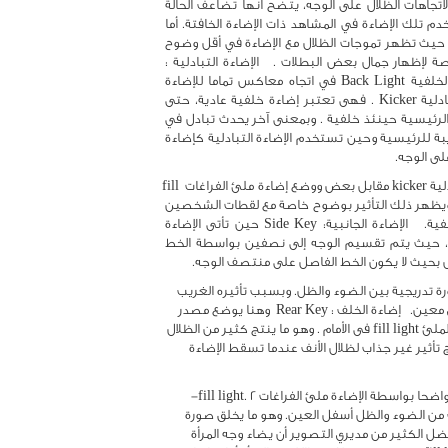
يمكن أن تؤثر بشدة على اتجاه الظلال على وجهه. وبمقارنة التأثيرات المختلفة لاتجاهات الظلال على الوجه، يتضح أنها تضاعف الحالة 
المزاجية للمشهد حين تقع الظلال على الوجه في إتجاه الكاميرا، وعادة ما تستخدم تلك الإضاءة في المشاهد ذات الإضاءة الخافتة. أما 
حين تكون الظلال مستوية على وجه الممثل عندها تصبح الصورة غير مٌرضية ، حيث تظهر تموجات الظلال مع الإضاءة في أقل وضوح 
لها. وبالرغم من ذلك، يكون لذلك النوع من الإضاءة استخداماته الخاصة به، خاصة لإظهار جمال بعض البطلات .   الإضاءة التبادلية : 
Kicker  وهى نفس الإضاءة ذات الثلاث مواقع , ولكن يتم فيها وضع إضاءة الخلفية Back Light في اتجاه معاكس تماما للإضاءة 
الرئيسية  key light . ولهذا السبب يسمى هذا النوع من الإضاءة بالإضاءة التبادلية Kicker . فهى تعتبر إضاءة خلفية عادية، حتى 
يستدير الممثل فيواجهها، فتتحول في تلك الحالة إلى إضاءة رئيسية ، وتصبح الرئيسية حينئذ خلفية . وبمعنى آخر يحدث تبادل في 
الأدوار  بين الإضائتين. ولذلك يجب ان تكون درجة الإضاءة التبادلية مساوية أو قريبة للرئيسية وحين تستخدم الإضاءة التبادلية كإضاءة 
لى الوجه.
ومن التجهيزات المتنوعة الرائعة للإضاءة وضع الإضاءة الرئيسية key light والتبادلية kicker مقابل بعض ووضع إضاءة ملئ الفراغات fill 
light  بينهم ليظهر في هذه الحالة تأثير ضوء خفيف ومظلم في نفس الوقت . ويظهر ذلك التأثير بوضوح خاصة مع لقطات الشخصين 
two shots حيث يحدث غالبا تبادل في الأدوار بين الإضاءة الرئيسية وتلك الخلفية.   الإضاءة الجانبية: Side Key حين تأتى الإضاءة 
الرئيسية من جانب الممثل يؤدى ذلك إلى خلق تأثير غريب نوعا ما على الوجه، حيث يتم تقسيم الوجه إلى نصفين بواسطة الخط 
 بحيث لا يكون الخط الفاصل على منتصف الوجه.
ويمكن أيضا استخدام إضاءة رئيسية جانبية هادئة للحصول على تأثير يدمج بصورة تدريجية بين الضوء والظل. وبسبب تأثيره الغريب 
على الصورة، تستخدم تلك الإضاءة لهدف معين، أو للرغبة في تكوين تأثير بصري معين.   إضاءة الخلف : Rear Key  وهنا يوضع مصدر 
الضوء الرئيسى key light بزاوية 45 درجة خلف موضوع التصوير، مع وضع إضاءة الملئ fill light فى الأمام . وهو ما ينتج كثير من الظلال 
في اتجاه الكاميرا, ولذلك تتطلب هذه الإضاءة عناية خاصة عند وضعها , فقد ينتج تأثير غير جذاب لظلال الأنف عندما تسقط الإضاءة 
وتحل تلك المشكلة بإحدى الطريقتين: 1- تغيير وضع الممثل بحيث يصبح الوجه واضحا بواسطة الإضاءة ملئ الفراغات fill light. 2- 
يمكن تغير زاوية الإضاءة الجانبية بحيث تتجه ظلال الأنف إلى أسفل فيتكون مثلث من الضوء والظل أسفل العين. وهو ما يخلق صورة 
مقبولة لظلال الأنف.  في لقطات الشخصين two shots وجها لوجه لرجل وامرأة، يفضل الكثير من مديري التصوير أن يضاء وجه المرأة 