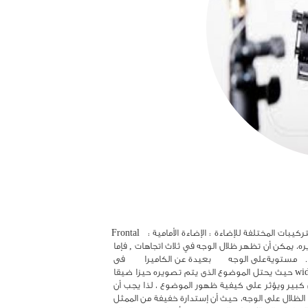
بعد فهم مصادرالضوء والثلاث مواقع للإضاءة من المهم أن نتعرف على أهم التركيبات المختلفة للإضاءة : الإضاءة الأمامية :  Frontal 
Key حين يوجه المصدر الرئيسى للضوء key light أمام الموضوع الذى يتم تصويره، يمكن أن تظهر ظلال الوجه في ثلاث اتجاهات , فإما 
أن تكون مستوية على وجه الممثل ، أو بعيدة عن الكاميرا، أو في اتجاه الكاميرا .   مستويةعلى الوجه	   بعيدة عن الكاميرا	   فى 
أتجاه الكاميرا ولا يظهر هذا الاختلاف واضحا، خاصة في اللقطات الواسعة wide shots حيث يحتل الموضوع الذى يتم تصويره حيزا ضيقا 
داخل الكادر. أما في اللقطات القريبة close shots فيظهر الاختلاف واضحا بشكل كبير ويؤثر على كيفية ظهور الموضوع ، لذا يجب أن 
يُؤخذ ذلك في الاعتبار عند تصميم الإضاءة. وغالبا يسهل التحكم في اتجاه وقوع الظلال على الوجه، حيث أن إستدارة خفيفة من الممثل 