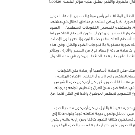
عنه دائما. ويمكن أن تكون مناطق الظلال كتلة متكاملة، أو أن تقسم إلى أشكال متكررة. والأخير يطلق عليه مؤثر الكعك Cookie 
ويمكن أن تستخدم الظلال مع موضوع التصوير أو الخلفية. فمثلا يمكن استخدام الظلال المائلة على رأس موقع التصوير، لإضفاء التوازن 
على تكوين الصورة. أو أن يسير الممثل داخل ظل رأسي لبعث نوع من الإثارة في الصورة.  كما يمكن استخدام مناطق الظلال في مشاهد 
الإضاءة الخافتة والقوية على السواء. وتصبح في الأولى مناطق الظلال أقل كثافة، وتستخدم لتحسين التكوينات السطحية.    الضوء 
المنعكس : Bounce Lighting  وهو الضوء المنعكس المستخدم لتوضيح موضوع التصوير. ويمكن أن يكون السطح العاكس إما 
سطح غرفة أو حائط أو عدة عوارض خاصة بانعكاس الضوء. ويجب أن تكون تلك الأسطح العاكسة بيضاء اللون وإلا تغير لون الإضاءة. 
وحين ينعكس الضوء مباشرة من فوق الممثل أو من محور الكاميرا، ينتج عن ذلك صورة مستوية بلا تموجات الضوء والظل. وفى هذه 
الحالة يمكن أستخدامها كإضاءة أمامية لملئ فراغات تركيبات الإضاءة العادية أو كإضاءة هادئة لإعطاء نوع من السحر والأثارة . ويتأثر 
موضوع التصوير بالظلال حين يُعكس الضوء من زاوية 45 أو أكثر، ويظل محافظا على طبيعته الخافتة. ويمكن في هذه الأحوال 
وفى مواقع التصوير الخارجية، يمكن عكس ضوء الشمس على موضوع التصوير، مثله مثل الإضاءة الأساسية أو إضاءة ملئ الفراغات 
بحسب طبيعة الموقف نفسه. ويمكن التحكم في درجة كثافة الضوء بتحريك السطح العاكس إلى الأمام أو الخلف.   الإضاءة المتاحة : 
Available Light في بعض الأحوال، تكون الإضاءة المتاحة في المكان مقبولة أو حتى مفضلة للتصوير. فيمكن أن يكون ضوء الشمس 
الطبيعي الآتي من النافذة خير مصدر للضوء. وتكمن المهارة هنا هي في التحكم في إضافة ضوء ملئ الفراغ وتنظيم اتجاهه ودرجاته. 
فمثلا يعطى تأثيرا جيدا للصورة استخدام مصدر الضوء الطبيعي كخلفية لموضوع التصوير، فيظهر الموضوع واقعا في الظل قليلا، مع 
وبعد إدخال الضوء الأساسي، يمكن بعد ذلك ضبط زاويته وكثافته ولونه. فمثلا في حجرة معيشة بالليل، يمكن أن يكون مصدر الضوء  
من أباجورة على الطاولة ، عندها يجب أن تكون زاوية الضوء الرئيسي عند مستوى عين الممثل وتكون درجة كثافته قوية ولونه مائلا إلى 
البني المصفر.  أما لو كان من المفترض أن يكون مصدر الضوء هو ضوء القمر مثلا ، فستكون كثافة الضوء خافتة ومن زاوية عالية ويكون 
اللون مائلا إلى الزرقة. وتؤثر تلك العوامل، بالإضافة إلى حركة الممثل وطبيعة موقع التصوير على اختيار طبيعة مصدر الضوء المفترض 