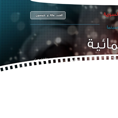
السورية
العدد مائة و خمسون
سينما
ائية
عية
سينما
تلفزيون