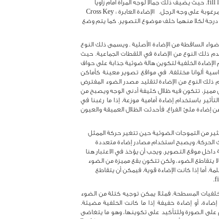
بواسطة الإضاءة الأساسية  key light وأن يضاء وجه الرجل بإضاءة ملئ الفراغ fill light. حيث يضيف ذلك جمالا لوجه المرأة أمام زاويا 
الكاميرا ويعطي بريقا جذابا مع الزوايا العكسية. كما انه يخفى ظلال الأنف الغير المرغوبة على وجه الرجل.   الإضاءة العابرة : Cross Key  
هنا يتم وضع مصدرين من الضوء الرئيسى key light بجانب بعضهما  وبزاوية 45 درجة لكلا منهما خلف موضوع التصوير. كما يتم وضع 
وأحيانا يتم استخدام مرآة عاكسة لإحداث تأثير إضاءة الملئ الأمامية، باستخدام الأضواء الساقطة من الإضاءة الأصلية . ويسمى ذلك النوع 
من الإضاءة باسم "الإضاءة العابرة Cross Key" لأن الضوء يعبر الموضوع. ويستخدم ذلك النوع من الإضاءة في اللقطات الجماعية. حيث 
تستخدم إضاءة الملئ fill light الأمامية لإضاءة وجوه الممثلين، فى حين تستخدم الإضاءة الخلفية لتكوين هالة ضوئية جذابة على حواف 
الوجوه، بغض النظر عن الاتجاه الذي ينظرون إليه . ويمكن أن تأخذ الإضاءة الأساسية ألوانا مختلفة، في مواقع تصوير معينة كأماكن 
السهرات، وذلك لخلق جوا نفسيا عاما.   الإضاءة العلوية Overhead Key يستخدم ذلك النوع من الإضاءة لتقليد مصدر الضوء المفترض 
تواجده ، كتلك الإضاءة المستخدمة في صالات البلياردو. حيث ينتج عن ذلك شكل مميز، تتكون فيه ظلال كثيفة أدنى الوجه ويصبح من 
الصعب رؤية العينان وتكون خطوط الوجه في غاية الوضوح. ويمكن زيادة هذا التأثير باستخدام إضاءة أمامية موزعة، إذا ما رغبنا في 
ذلك.  ففي فيلم "الأب الروحي" أستخدم مدير التصوير إضاءة علوية مع أقل قدر من إضاءة ملئ الفراغ. فأحدثت الظلال العميقة والعيون 
الإضاءة المتعددة : Multiple Keys يؤدى استخدام مصدر إضاءة واحد إلى حدوث كثير من التموجات الضوئية حين تتغير حركة الممثل 
بدرجة كبيرة. ويتطلب ذلك قدرة على التحكم في درجة الإضاءة للتعويض عن تلك الحركة. ويصبح استخدام مصادر إضاءة متعددة 
طريقة أكثر عملية، حيث يستخدم مصادر ضوء مختلفة لإضاءة كل جزء من الحركة داخل موقع التصوير. ويجب أن يؤخذ في الاعتبار هنا 
إمكانية تقاطع الإضاءة  الآتية من المصادر المتعددة. ففي مشاهد الإضاءة الخافتة، لا يتقاطع الضوء، ولكن تتكون بقع مميزة من الضوء 
تفصلها مساحات ظلال واسعة. ويمكن للممثلين التحرك في تلك المساحات المظلمة. أما إذا كانت الإضاءة قوية، فيمكن أن يتقاطع 
ويمكن استخدام الإضاءة المتعددة المصادر لإضفاء نوع من التنوع والإثارة على الخلفيات المسطحة. فمثلا يمكن توجيه كتلة من الضوء 
على الممثل حين تكون هناك خلفية مظلمة. وبالعكس يمكن عدم استخدام إضاءة، أو إضاءة خفيفة إذا ما كانت الخلفية مضيئة.     
مساحات الظلال : Shadow Areas يمكن استخدام مساحات الظلال لإضافة جو عام على الصورة وللتأكيد على تكوينها، وهو ما يتغاضى 