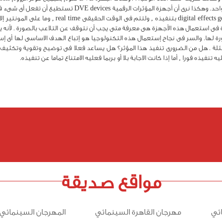
size change , ومؤثر الدوران rotation , معا فى مؤثر واحد. وهكذا 
يسمى المؤثر ليقوم مولد المؤثرات الرقمية cts generator
ة فى استعمال هذه الأجهزة هى معرفة متى يجب أن نتوقف عن التلاعب بالصورة . لأنه
 لها. والسر فى نجاح إستعمال هذه التكنولوجيا هو إتباع الهدف الاساسى لها أى إست
لة . هل من الضرورى تنفيذ هذا المؤثر؟ هل يساعد فعلا فى توضيح وتقوية وتكثيف 
تنفيذه فورا , أما إذا كانت الاجابة بلا أو بربما فعليه الامتناع تماما عن تنفيذه.
مواقع صديقة
ئي
مهرجان القاهرة السينمائي
المهرجان السينمائي 