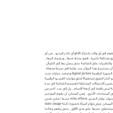
,بالرغم من أن جهاز مؤثرات الفيديو الرقمية DVE هو جهاز معقد جداً من الناحية التكنيكية إلا انه يعتمد على مبدأ بسيط نسبياً , فهو يقوم فى أى وقت بإنتزاع grab أى كادر فيديو , من أى
م بتغيرها إلى معلومات رقمية digital information , ويقوم بالتلاعب بها بطرق مختلفة كثيرة , فهو يحذف منها , ويضيف إليها ,
والتغيرات على الشاشة حتى يصل بها إلى الكمال .
لتى قام على أساسها توليد هذا المؤثر رقماً معيناً address number , وعندها يستطيع أن يسترجع هذا المؤثر عند طلبه فى سرعة مذهلة .
وهكذا نجد أن التقدم التكنولوجى الرقمى digital technology إنما يعمل من أجل المونتير والإسراع فى مونتاج البرنامج التليفزيونى . بل إن الصورة الرقمية digital picture وضعت خيارات تحت
لمونتير لم تكن متاحة له عند التعامل مع الأشارة النظيرة analog Signal . وهكذا أصبح التعامل مع الإشارة الرقمية digital signal هو أكثر الطرق إستعمالاً لخلق مؤثرات الفيديو الرقمية
Creation and manipulation of multi-ima :أولاً : الخلق والتلاعب بعدة صور مؤثرات الصور المتعددة the multi-images effects تتضمن الاحتمالات المختلفة لتقسيم الشاشة إلى عدة
ؤثرات الرقمية بتقسيم الشاشة ليس فقط إلى أربعة أقسام , بل إلى عدد أكبر من
مساحات الأخرى . ومن الممكن أن يقوم المونتير
باختيار صورة منهم ليقوم بتكبيرها بمساحة الشاشة , أو تصغيرها حتى تصبح نقطة على الشاشة . . . Echo effects :2. مؤثر الصدى يتولد مؤثر الصدى echo effects عندما تتكرر نفس
الصورة وكأنها موضوعة بين مرآتان معكوستان , وهكذا تتكرر الصورة بعدد لا نهائى . ويطلق عليه أحياناً مؤثر المرآة mirror effects . ومن الممكن عرض مؤثر المرآة كصورة ثابتة static image
ورة متكررة multiplies image . كذلك من الممكن تحريك - إلى أعلى أو إلى أسفل - النقطة التى يظهر أن صورة الصدى echo image ستختفى عندها على مدى الأفق , حتى يظهر وكأننا