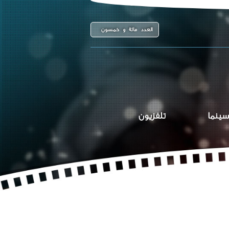
العدد مائة و خمسون
سينما
تلفزيون