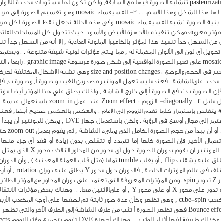
contrast بدون تفاصيل . . 2- التلوين ببقع الألوان pasteurization تتشابه الصورة فيها مع السابقة, ولكن تكون ل
إلى هذه الدرجات المحددة. وهناك صورة فوتوغرافية لها هذا الشكل
الأحجام - ولكن مختلفة النصوع واللون حتى تصبح بنية الصورة تشبه الفسيفساء ic
 . . 4-عكس القطبية polarity reversal وهومؤثر معروف ممكن تنفيذه بالأجهزة الأبيض والأسود حيث تتحول كل ا
هذا المؤثر من أعلى لأسفل , أو العكلس , أو بشكل
المحاور مثل شقلبة المكعب cube-flip, أو تدوير المكعب cube-spin , وهى تظهر وكأن عدة صور ثابتة تم لص