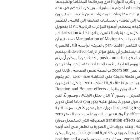
ها مستويات محددة للألوان , وتقرب الألوان الأخرى ودرجاتها المختلفة وتشبعها
 وهذا الاسم. . . 3- الفسيفساء mosaic وهو تقسيم الصورة إلى مربعات ذات أحجام متساوية - ويمكن التحكم فى هذه
mosa وفى هذه الحالة نجعل نقط الصورة لكل مربع ذات معلومات صورة واحدة من شدة نصوع ولون
لمساحات الفاتحة إلى غامقة والمساحات الغامقة إلى فاتحة , لتظهر
الصورة وكأنها صورة سالبة Negative . ومع أنه ليس من السهل جداً تنفيذ هذا المؤثر بالكاميرا الملونة العادية , إلا أنه من السهل جداً تنفيذه بمعظم أجهزة المؤثرات الرقمية DVE بتحويل
المساحات الفاتحة الى غامقة والعكس بالعكس , أو تحويل أى لون الى الألوان المكملة له , مما ينتج مؤثرات لونية شيقة متنوعة . . ويعتمد كل من مؤثرات التلوين ببقع الاضاءة solarization ,
والتلوين ببقع الألوان pasteurization , والفسيفساء mosaic على تغير الصورة الواقعية إلى شكل صورة مرسومة graphic image . رابعا : التلاعب بالحركة Manipulation of Motion نستطيع أن
نفهم المؤثرات المتحركة الرئيسية على أنها : 1- التغير فى الحجم والوضع : size and position changes وهى تشبه الاشكال المختلفة لحركة الكاميرا الافقية pan والحركة الرأسية tilt . فالصورة
تتحرك شمال ويمين , وإلى أعلى وإلى أسفل , بمعدل محدد علىالشاشة . فعندما يستعمل المونتير مصدرين للفيديو صورة أ, وصورة ب, فإنه يستطيع أن يخلق مؤثر الازاحة slide effect بينهم
, لتظهر صورة ب وهى تزحزح الصورة أ. .. وتكنيكيا فإن الصورة ب تدفع الصورة أ إلى خارج الشاشة , ولذلك يطلق علي هذا المؤثر أيضا مؤثر الدفع push - on effect , كذلك من الممكن أن يتم
 مائل diagonally . 2- الزووم : Zoom effect عند عمل zoom in باستعمال عدسة الزووم العادية , فسنلاحظ أننا نفقد أكثر وأكثر من
المساحات التى تحيط بالصورة , وذلك لأن مجال الرؤية يتقلص بإستمرار كلما تقدم الزووم إلى الامام . والعكس بالعكس صحيح أيضا, فعند عمل zoom out بواسطة نفس العدسة , فإننا نرى
مساحات أكبر وأكبر من الصورة , لأنه هناك تغير مستمر إلى مجال أوسع فى الرؤية . ولكن باستعمال جهاز DVE , يمكن للمونتير أن يبدأ من نقطة دقيقة على الشاشة zero- size , ثم يقوم
بعمل zoom in إلى أن يصبح حجمها بحجم الشاشة . أو أن يبدأ من حجم الصورة الكامل الذى يملىء الشاشة , ثم يقوم بعمل zoom out حتى تصبح نقطة دقيقة zero - size . ولكن الفرق بين
استعمال العدسة الزووم وجهاز DVE هو أنه وباستعمال الأخير فإن الصورة كلها إما تتمدد أو تتقلص بدون زيادة أو فقد أى جزء منها . 3- الدوران والوثب Rotation and Bounce effects
بإستعمال اجهزة المؤثرات الرقمية DVE , يستطيع المونتير أن يقوم بدوران الصورة حول أى محور من المحاور الثلاث : محور X الذى يمثل العرض , ومحور Y الذى يمثل الارتفاع , ومحور Z الذى
يمثل العمق . وعادة نفهم أن الدوران حول محور X يطلق عليه يشقلب flip , أو يقلب tumble تماما (مثل قلب العملة المعدنية ) , وأن الدوران حول محور Z يطلق عليه يدور spin تماما (مثل تدوير
العجلة) . . . ولكن هذه المصطلحات تعمل بشكل مختلف فى عالم المؤثرات الخاصة , فالدوران حول محور Y يطلق عليه دوران rotation , أو أرجحة swing , أما الدوران حول محور X فيسمى شقلبة
flip أو تقليب tumble , ويطلق على الدوران حول محور Z تدوير spin . ومن المؤثرات المعروفة التى تعتمد على دوران المحاور هىالمؤثر الطائر fly effect وفيه تتمدد الصورة أ من حجم الصفر zero
-size إلى حجمها ووضعها المحدد على الشاشة وهو تدور على محور X أو على محور Y , أو علىالاثنين معا. . . وهناك بعض مؤثرات الانتقالات transition effects المعروفة التى تستعمل دوران
قها على أوجه المكعب الأربعة , وعند دورانه فإن الصورة ب تظهر على أحد أوجه
المكعب لتحل محل الصورة أ. . . أما مؤثرات الوثب Bounce effects فهى تظهر الصورة أ تثب من طرف الشاشة إلى الطرف الآخر والتى تظهر عليها الصورة ب كخلفية background . ومن الممكن
أن تتغير شكل الكرة التى تثب والتى تمثل الصورة أ وكذلك طريقة لفها أثناء الوثب. . . وهناك أجهزة DVE تقوم بتجميع مؤثر الزووم zoom effects , ومؤثر تغير الحجم والوضع position and