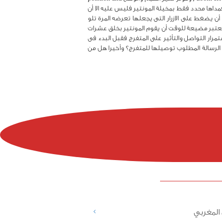
نرى أن أجهزة المؤثرات الرقمية DVE devices تستطيع أن تفعل أى شىء فمداها محدد فقط بمخيلة المونتير فليس عليه الا أن
digital effe بتنفيذه , ولتتم فى الوقت الحقيقى real time , وما على المونتير إلا أن يضغط على الازرار التى يجعلها تعرضه المرة تلو
 يعتبر مضيعة للوقت أن يقوم المونتير بخلق عشرات
مرار التواصل والتأثير على المتفرج فقبل البدء فى
الرسالة المطلوب توصيلها للمتفرج؟ وأخيرا هل من
>
المغربي