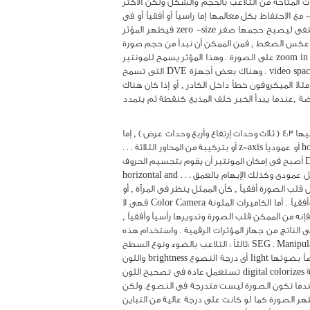
الحجم والشكل ليس هناك حدود للمؤثرات المتاحة من التلاعب بالحجم والشكل ولكن الأكثر
co يعنى أن نجعل الصورة أصغر , أى ضغطها - مع الاحتفاظ بكل معالمها إما راسياً أو أفقياً أو فى
الاتجاهين - فجهاز المؤثرات الرقمية يقوم بتقليص الصورة من حجمها الذى يملىء الشاشة كاملاً حتى تظهر كنقطة علىالشاشة ثم تختفى ليصبح حجمها صفر zero -size فيظهر المؤثر
رونى قمنا بعمل zoom out على الصورة . وبالطبع نستطيع أن نوقف الضغط فى أى نقطة . أما التمديد expansion فهو عكس الضغط , فمن الممكن أن نبدأ من حجم صورة
صفر zero-size image , ويقوم بتوسيعها وتمديدها حتى تصبح كادر كامل full frame . وهو يظهر وكأننا وبشكل إلكترونى قمنا بعمل zoom in على الصورة . وهذا المؤثر يسمح للمونتير
بتوسيع الصورة خارج نطاق الكادر , لحذف بعض المساحات حول إطار الكادر الغير مهمة , وإبراز الأجزاء المهمة للصورة فى فراغ الشاشة video space . وهناك بعض أجهزة DVE التى تسمح
لا الميكروفون خطأ داخل الكادر , أو إذا كان هناك
off set . كذلك من الممكن إستعمال التمديد expansion فى نشرة الأخبار والرياضة ,عندما يبدأ الخبر خلف المذيع كنقطة ثم يتمدد
Aspect ratio2 .نسبة الإرتفاع إلى العرض : باستعمال جهاز المؤثرات الرقمية , يستطيع المونتير تغيير نسبة الإرتفاع إلى العرض المتعارف عليها 4:3 ( ثلاث وحدات إرتفاع وأربع وحدات عرض ) , إما
إلى مستطيل أكثر عرضاً أو مستطيل أكثر إرتفاعاً . . . Positioning :-3وضع الشىء وهو تحريك الصورة رأسياً vertically أو أفقياً horizontally أو عمودياً z-axis أو بتركيبة من المحاور الثلاثة . . .
Perspective : 4 -المنظور قبل وجود جهاز المؤثرات الرقمية كان علينا أن نرسم العناوين حتى تظهر بالبعد الثالث . . . ولكن باستعمال DVE أصبح فى إمكان المونتير أن يقوم بتجسيم الحروف
أو بمعنى أصح الصورة ذات البعدين وإعطاء المتفرج الإيهام بالبعد الثالث . ومن الممكن أيضاً تغير وجهة النظر من أعلى أو من أسفل بشكل عمودى وكذلك الإيهام بالعمق . . . horizontal and
سى والأفقى : عند استعمال كاميرا أبيض وأسود monochrome camera , يصبح من السهل قلب الصورة أفقياً , كأن الممثل ينظر فى المرآة , أو
قلبها رأسياً وكأن الصورة أنقلبت رأساً على عقِب . فمعظم الكاميرات الأبيض والأسود تستطيع التحكم فى عكس مسح الصورة رأسياً وأفقياً . أما الكاميرات الملونة Color Camera فهى لا
ح بعكس الصورة كما تسمح الكاميرات الأبيض والأسود . ولكن بمجرد تحويل الصورة إلى صورة رقمية digital , وباستعمال جهاز DVE فإنه من الممكن قلب الصورة وتدويرها رأسياً وأفقياً ,
جم المنظر الأمامى الناتج من جهاز المؤثرات الرقمية . واستخدام هذه
الإشارة فى جهاز المزج الإلكترونى لعمل تفريغ لهذا المنظر المتغير الحجم على خلفية جديدة فى مولد المؤثرات SEG . Manipulating of light and Texture :ثالثاً : التلاعب بالضوء ونوع السطح
( أو نوع البشرة ) لا يقتصر إستعمال جهاز المؤثرات الرقمية وبالتالى الصورة الرقمية على التلاعب بحجمها وشكلها size and shape , بل أيضاً بضوئها light أى درجة النصوع brightness واللون
color , وكذلك نوع السطح texture . وبالرغم من أنه من السهل تماماً تلوين صورة بدون إستعمال أجهزة رقمية إلا أن أجهزة التلوين الرقمية digital colorizes تستعمل عادة فى تصحيح اللون
مونتاج . وهناك أنواع من المؤثرات المتداولة ذات تأثير قوى على الإدراك الحسى للمتفرج وهى : 1- التلوين ببقع الاضاءة solarization عندما تكون الصورة ليست متدرجة فى النصوع. ولكن
ر الصورة كما لو كانت على درجة عالية من التباين