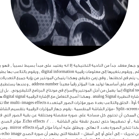
مصدر فيديو سواء من كاميرا , أو جهاز فيديو , أو فيلم , ويقو
عب يتم فى لحظتها , وفى زمن حقيقى وهكذا يتمكن المونتير من رؤية جميع التعديلات 
ثم وأثناء تخزينها فى الذاكرة يطلق علي الخطوات ا
سيطرة ا
وهى: ges
أقسام , أو تكرار صورة معينة على الشاشة . Split-screen effects1 -مؤثر الشاشة المنقسمة : يقوم جهاز الم
الممكن أن تحتوى كل مساحة على صورة منفصلة ومختلفة عن بقية الصور التى فى ال
أو ص