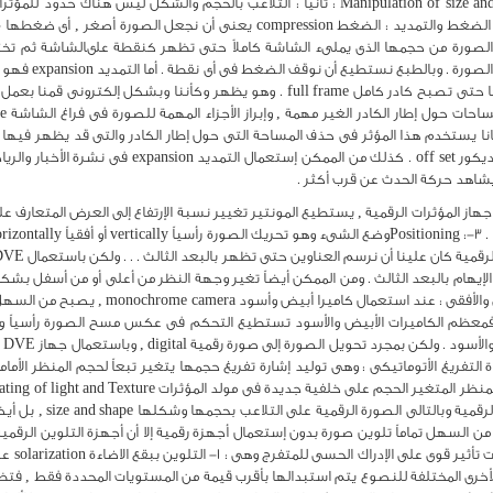
ننظر إلى الصورة من أعلى أو من أسفل . . . Manipulation of size and shape : ثانياً : التلاعب ب
انتشاراً منها هى : 1. Compression and Expansion الضغط والتمديد : الضغط mpression
وكأننا وبشكل إلكت
يانا يستخدم هذا المؤثر فى حذف المساحة التى حول إطار الكادر والتى قد يظهر فيها مث
حركة كاميرا بانورامية pan خاطئة إلى خارج حدود الديكور 
شاهد حركة الحدث عن قرب أكثر .
vertical / Spin & Tumble -5القلب والتدوير الرأ
تسم
ختلفة أخرى . . . Auto Key tracking 6 -قناة التفريغ الأتوماتيكى : وهى توليد إشارة تفريغ حجمها يتغير تبعاً لح
أثناء ال
لأخرى المختلفة للنصوع يتم استبدالها بأقرب قيمة من المستويات المحددة فقط , فتظه