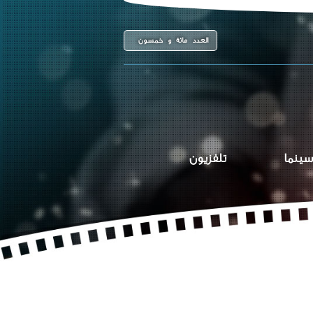
العدد مائة و خمسون
سينما
تلفزيون