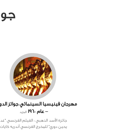
جوا
– عام 1960
المزيد
جائزة الأسد الذهبي : الفيلم الفرنسي "غداً
يحين دوري" للمخرج الفرنسي أندريه كايات.