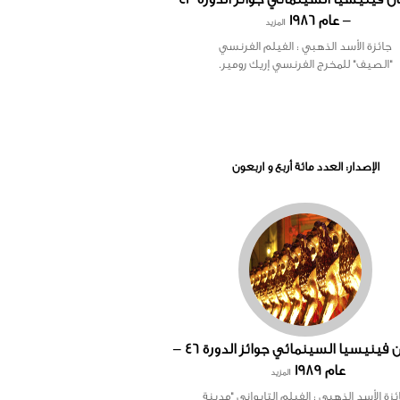
– عام 1986
المزيد
جائزة الأسد الذهبي : الفيلم الفرنسي
"الصيف" للمخرج الفرنسي إريك رومير.
الإصدار: العدد مائة أربع و اربعون
مهرجان فينيسيا السينمائي جوائز الدورة 46 –
عام 1989
المزيد
ئزة الأسد الذهبي : الفيلم التايواني "مدينة