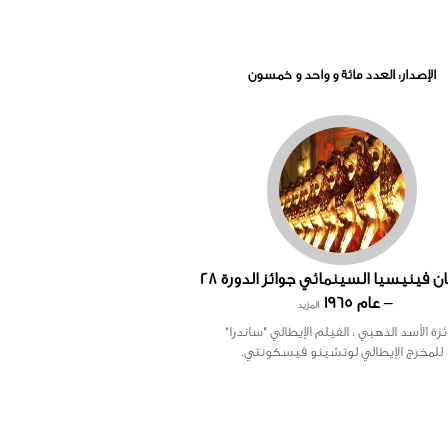
الإصدار: العدد مائة و واحد و خمسون
مهرجان فينيسيا السينمائي جوائز الدورة 28
– عام 1965
المزيد
زة الأسد الذهبي : الفيلم الإيطالي "ساندرا"
للمخرج الإيطالي لوتشينو فيسكونتي.