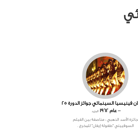
ئي
مهرجان فينيسيا السينمائي جوائز الدورة 25
– عام 1962
المزيد
جائزة الأسد الذهبي : مناصفة بين الفيلم
السوفييتي "طفولة إيفان" للمخرج .