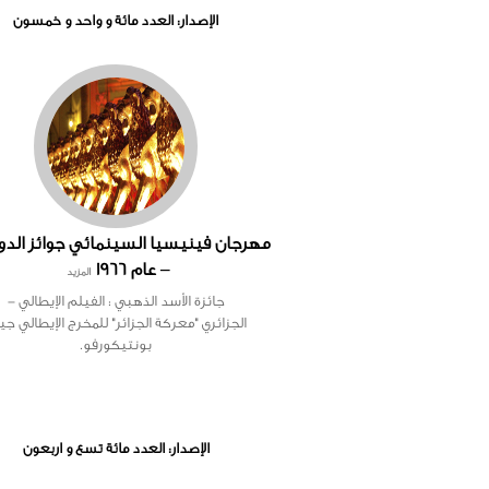
الإصدار: العدد مائة و واحد و خمسون
– عام 1966
المزيد
جائزة الأسد الذهبي : الفيلم الإيطالي -
الجزائري "معركة الجزائر" للمخرج الإيطالي جي
بونتيكورفو.
الإصدار: العدد مائة تسع و اربعون