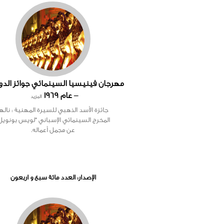
– عام 1969
المزيد
جائزة الأسد الذهبي للسيرة المهنية : نالها
المخرج السينمائي الإسباني "لويس بونويل
عن مجمل أعماله.
الإصدار: العدد مائة سبع و اربعون